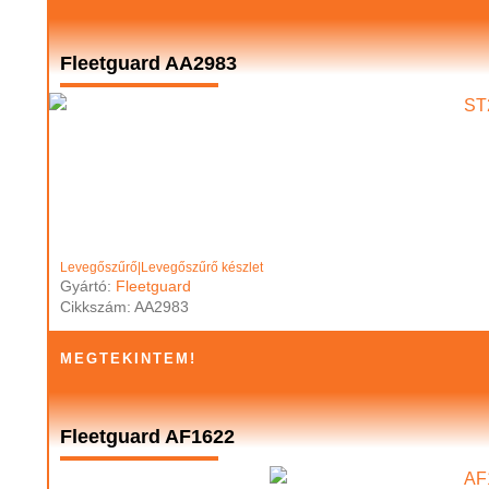
Fleetguard AA2983
Levegőszűrő|Levegőszűrő készlet
Gyártó:
Fleetguard
Cikkszám: AA2983
MEGTEKINTEM!
Fleetguard AF1622