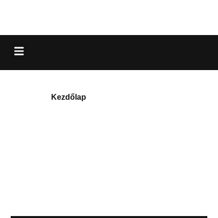
Fleetguard
Kezdőlap
/ Gyártók / Fleetguard