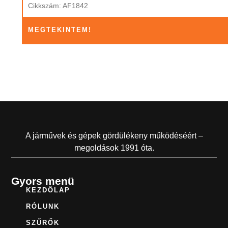
Cikkszám: AF1842
MEGTEKINTEM!
A járművek és gépek gördülékeny működéséért –
megoldások 1991 óta.
Gyors menü
KEZDŐLAP
RÓLUNK
SZŰRŐK