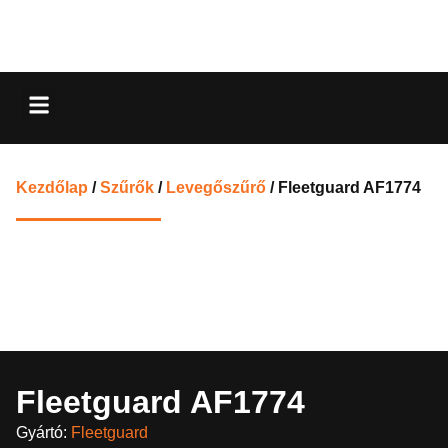
Kezdőlap
/
Szűrők
/
Levegőszűrő
/ Fleetguard AF1774
Fleetguard AF1774
Gyártó:
Fleetguard