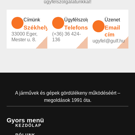
ügyfélszolgálatunkkal!
Címünk
Ügyfélszolgálatunk
Üzenet
Székhely
Telefonszám
Email
33000 Eger,
(+36) 36 424-
cím
Mester u. 8.
136
ugyfel@gulf.hu
A járművek és gépek gördülékeny működéséért –
megoldások 1991 óta.
Gyors menü
KEZDŐLAP