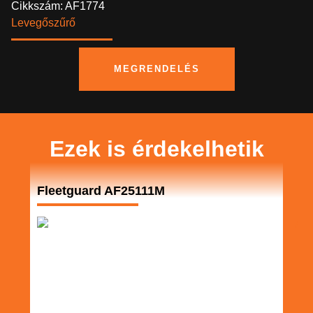
Cikkszám: AF1774
Levegőszűrő
MEGRENDELÉS
Ezek is érdekelhetik
Fleetguard AF25111M