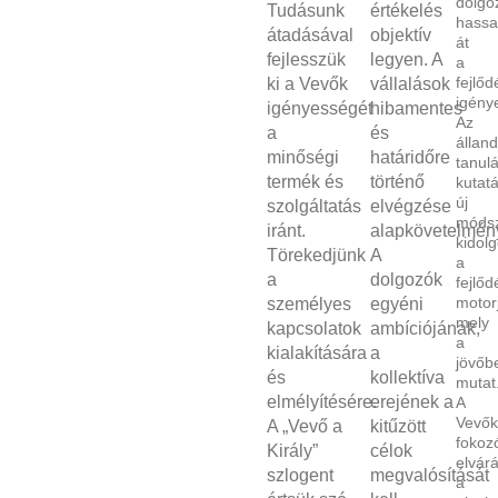
dolgo
Tudásunk
értékelés
hassa
átadásával
objektív
át
fejlesszük
legyen. A
a
fejlőd
ki a Vevők
vállalások
igény
igényességét
hibamentes
Az
a
és
állan
minőségi
határidőre
tanulá
termék és
történő
kutatá
új
szolgáltatás
elvégzése
móds
iránt.
alapkövetelmén
kidol
Törekedjünk
A
a
a
dolgozók
fejlőd
motor
személyes
egyéni
mely
kapcsolatok
ambíciójának,
a
kialakítására
a
jövőb
és
kollektíva
mutat
elmélyítésére.
erejének a
A
Vevők
A „Vevő a
kitűzött
fokoz
Király”
célok
elvárá
szlogent
megvalósítását
a