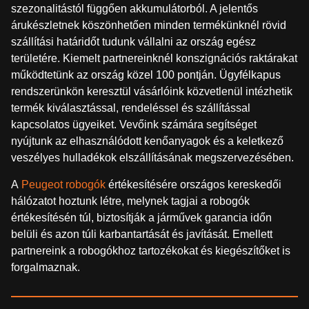
szezonalitástól függően akkumulátorból. A jelentős
árukészletnek köszönhetően minden termékünknél rövid
szállítási határidőt tudunk vállalni az ország egész
területére. Kiemelt partnereinknél konszignációs raktárakat
működtetünk az ország közel 100 pontján. Ügyfélkapus
rendszerünkön keresztül vásárlóink közvetlenül intézhetik
termék kiválasztással, rendeléssel és szállítással
kapcsolatos ügyeiket. Vevőink számára segítséget
nyújtunk az elhasználódott kenőanyagok és a keletkező
veszélyes hulladékok elszállításának megszervezésében.
A
Peugeot robogók
értékesítésére országos kereskedői
hálózatot hoztunk létre, melynek tagjai a robogók
értékesítésén túl, biztosítják a járművek garancia időn
belüli és azon túli karbantartását és javítását. Emellett
partnereink a robogókhoz tartozékokat és kiegészítőket is
forgalmaznak.