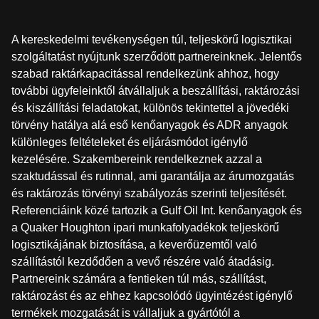
A kereskedelmi tevékenységen túl, teljeskörű logisztikai
szolgáltatást nyújtunk szerződött partnereinknek. Jelentős
szabad raktárkapacitással rendelkezünk ahhoz, hogy
további ügyfeleinktől átvállaljuk a beszállítási, raktározási
és kiszállítási feladatokat, különös tekintettel a jövedéki
törvény hatálya alá eső kenőanyagok és ADR anyagok
különleges feltételeket és eljárásmódot igénylő
kezelésére. Szakembereink rendelkeznek azzal a
szaktudással és rutinnal, ami garantálja az árumozgatás
és raktározás törvényi szabályozás szerinti teljesítését.
Referenciáink közé tartozik a Gulf Oil Int. kenőanyagok és
a Quaker Houghton ipari munkafolyadékok teljeskörű
logisztikájának biztosítása, a keverőüzemtől való
szállítástól kezdődően a vevő részére való átadásig.
Partnereink számára a fentieken túl más, szállítást,
raktározást és az ehhez kapcsolódó ügyintézést igénylő
termékek mozgatását is vállaljuk a gyártótól a