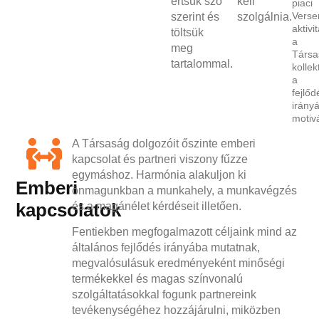
értsük szó
kell
piaci
Verse
szerint és
szolgálnia.
aktivi
töltsük
a
meg
Társa
tartalommal.
kollek
a
fejlőd
irány
motivá
A Társaság dolgozóit őszinte emberi
kapcsolat és partneri viszony fűzze
egymáshoz. Harmónia alakuljon ki
Emberi
önmagunkban a munkahely, a munkavégzés
kapcsolatok
és a magánélet kérdéseit illetően.
Fentiekben megfogalmazott céljaink mind az
általános fejlődés irányába mutatnak,
megvalósulásuk eredményeként minőségi
termékekkel és magas színvonalú
szolgáltatásokkal fogunk partnereink
tevékenységéhez hozzájárulni, miközben