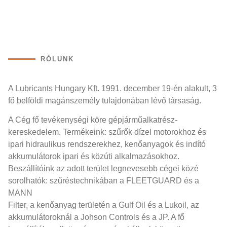
RÓLUNK
A Lubricants Hungary Kft. 1991. december 19-én alakult, 3
fő belföldi magánszemély tulajdonában lévő társaság.
A Cég fő tevékenységi köre gépjárműalkatrész-
kereskedelem. Termékeink: szűrők dízel motorokhoz és
ipari hidraulikus rendszerekhez, kenőanyagok és indító
akkumulátorok ipari és közúti alkalmazásokhoz.
Beszállítóink az adott terület legnevesebb cégei közé
sorolhatók: szűréstechnikában a FLEETGUARD és a
MANN
Filter, a kenőanyag területén a Gulf Oil és a Lukoil, az
akkumulátoroknál a Johson Controls és a JP. A fő