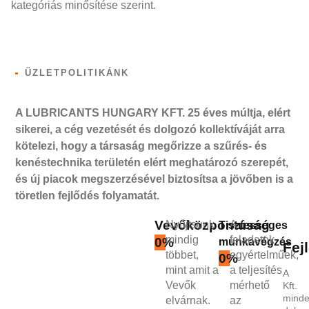
kategóriás minősítése szerint.
ÜZLETPOLITIKÁNK
A LUBRICANTS HUNGARY KFT. 25 éves múltja, elért
sikerei, a cég vezetését és dolgozó kollektíváját arra
kötelezi, hogy a társaság megőrizze a szűrés- és
kenéstechnika területén elért meghatározó szerepét,
és új piacok megszerzésével biztosítsa a jövőben is a
töretlen fejlődés folyamatát.
Vevőközpontúság
Nyújtsunk
A
Tisztességes
mindig
feladatok
0
%
munkavégzés
Fej
többet,
egyértelműek,
0
%
mint amit a
a teljesítés
A
Vevők
mérhető
Kft.
mind
elvárnak.
az