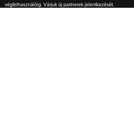
végfelhasználóig. Várjuk új partnerek jelentkezését.
ÜGYFÉLSZOGLÁLAT
Megrendeléssel vagy más kérdésekkel kapcsolatban
vegye fel a kapcsolatot ügyfélszolgálatunkkal!