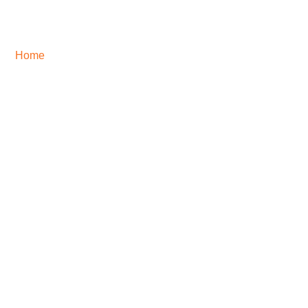
Home
/ Cégünkről
Cégünkről