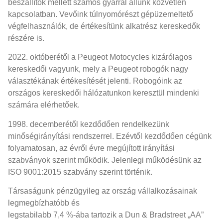
beszállítók mellett számos gyárral állunk közvetlen
kapcsolatban. Vevőink túlnyomórészt gépüzemeltető
végfelhasználók, de értékesítünk alkatrész kereskedők
részére is.
2022. októberétől a Peugeot Motocycles kizárólagos
kereskedői vagyunk, mely a Peugeot robogók nagy
választékának értékesítését jelenti. Robogóink az
országos kereskedői hálózatunkon keresztül mindenki
számára elérhetőek.
1998. decemberétől kezdődően rendelkezünk
minőségirányítási rendszerrel. Ezévtől kezdődően cégünk
folyamatosan, az évről évre megújított irányítási
szabványok szerint működik. Jelenlegi működésünk az
ISO 9001:2015 szabvány szerint történik.
Társaságunk pénzügyileg az ország vállalkozásainak
legmegbízhatóbb és
legstabilabb 7,4 %-ába tartozik a Dun & Bradstreet „AA”