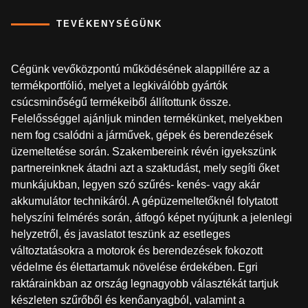
TEVÉKENYSÉGÜNK
Cégünk vevőközpontú működésének alappillére az a
termékportfólió, melyet a legkiválóbb gyártók
csúcsminőségű termékeiből állítottunk össze.
Felelősséggel ajánljuk minden termékünket, melyekben
nem fog csalódni a járművek, gépek és berendezések
üzemeltetése során. Szakembereink révén igyekszünk
partnereinknek átadni azt a szaktudást, mely segíti őket
munkájukban, legyen szó szűrés- kenés- vagy akár
akkumulátor technikáról. A gépüzemeltetőknél folytatott
helyszíni felmérés során, átfogó képet nyújtunk a jelenlegi
helyzetről, és javaslatot teszünk az esetleges
változtatásokra a motorok és berendezések fokozott
védelme és élettartamuk növelése érdekében. Egri
raktárainkban az ország legnagyobb választékát tartjuk
készleten szűrőből és kenőanyagból, valamint a