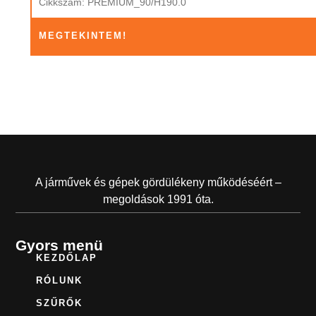
Cikkszám: PREMIUM_90/H190.0
MEGTEKINTEM!
A járművek és gépek gördülékeny működéséért –
megoldások 1991 óta.
Gyors menü
KEZDŐLAP
RÓLUNK
SZŰRŐK