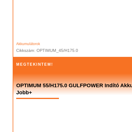
Akkumulátorok
Cikkszám: OPTIMUM_45/H175.0
MEGTEKINTEM!
OPTIMUM 55/H175.0 GULFPOWER Indító Akkum
Jobb+