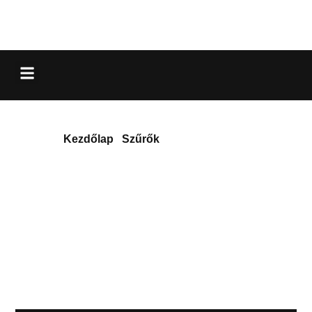
Akkumulátorok
Kezdőlap
/
Szűrők
/ Akkumulátorok