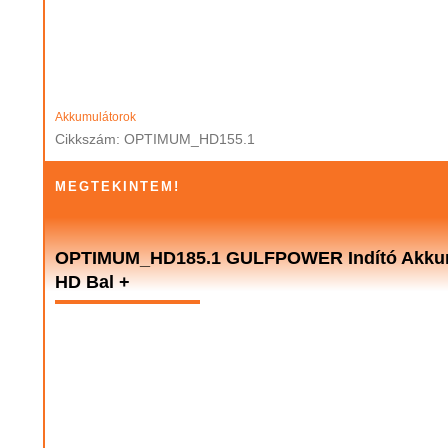
Akkumulátorok
Cikkszám: OPTIMUM_HD155.1
MEGTEKINTEM!
OPTIMUM_HD185.1 GULFPOWER Indító Akkumu
HD Bal +