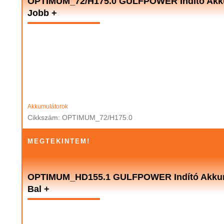
OPTIMUM_72/H175.0 GULFPOWER Indító Akkum
Jobb +
Akkumulátorok
Cikkszám: OPTIMUM_72/H175.0
MEGTEKINTEM!
OPTIMUM_HD155.1 GULFPOWER Indító Akkumu
Bal +