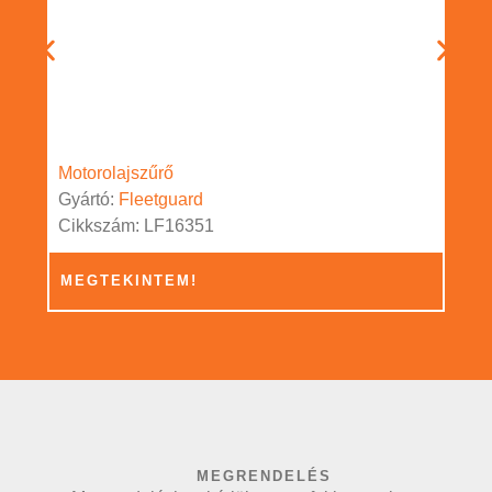
Motorolajszűrő
Gyártó:
Fleetguard
Cikkszám: LF16351
MEGTEKINTEM!
MEGRENDELÉS