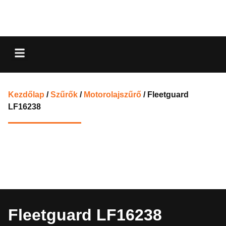
Kezdőlap
/
Szűrők
/
Motorolajszűrő
/ Fleetguard
LF16238
Fleetguard LF16238