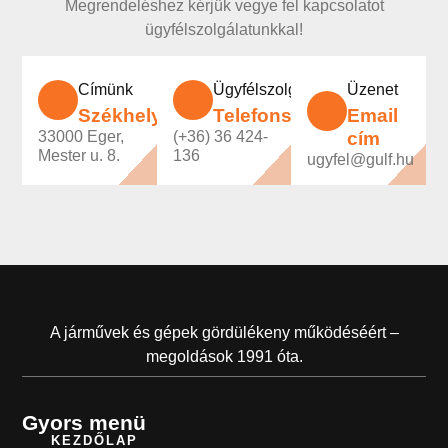
Megrendeléshez kérjük vegye fel kapcsolatot
ügyfélszolgálatunkkal!
Címünk
Ügyfélszolgálatunk
Üzenet
Székhely
Telefonszám
Email
33000 Eger,
(+36) 36 424-
cím
Mester u. 8.
136
ugyfel@gulf.hu
A járművek és gépek gördülékeny működéséért –
megoldások 1991 óta.
Gyors menü
KEZDŐLAP