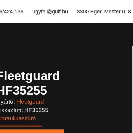
6/424-136
ugyfel@gulf.hu
3300 Eger, Mester u. 8.
Fleetguard
HF35255
yártó:
Fleetguard
ikkszám: HF35255
idraulikaszűrő