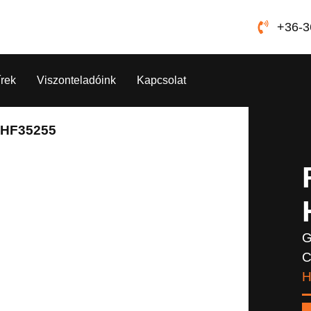
+36-3
írek
Viszonteladóink
Kapcsolat
d HF35255
G
C
H