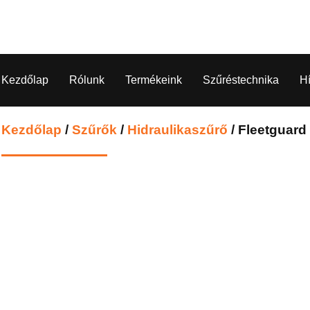
Kezdőlap
Rólunk
Termékeink
Szűréstechnika
H
Kezdőlap
/
Szűrők
/
Hidraulikaszűrő
/ Fleetguar