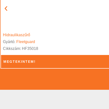
Hidraulikaszűrő
Gyártó:
Fleetguard
Cikkszám: HF35018
MEGTEKINTEM!