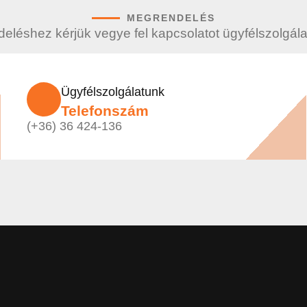
MEGRENDELÉS
eléshez kérjük vegye fel kapcsolatot ügyfélszolgála
Ügyfélszolgálatunk
Telefonszám
(+36) 36 424-136