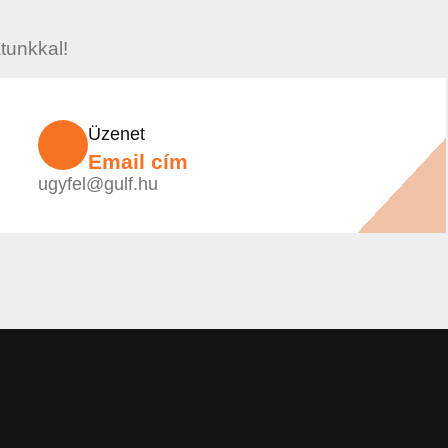
tunkkal!
Üzenet
Email cím
ugyfel@gulf.hu