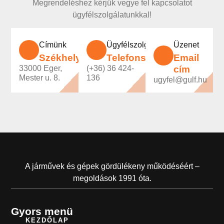
Megrendeléshez kérjük vegye fel kapcsolatot
ügyfélszolgálatunkkal!
Címünk
Ügyfélszolgálatunk
Üzenet
Székhely
Telefonszám
Email
33000 Eger,
(+36) 36 424-
cím
Mester u. 8.
136
ugyfel@gulf.hu
A járművek és gépek gördülékeny működéséért –
megoldások 1991 óta.
Gyors menü
KEZDŐLAP