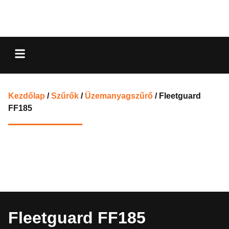
Kezdőlap
/
Szűrők
/
Üzemanyagszűrő
/ Fleetguard
FF185
Fleetguard FF185