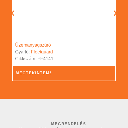
Üzemanyagszűrő
Gyártó:
Fleetguard
Cikkszám: FF4141
MEGTEKINTEM!
MEGRENDELÉS