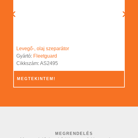
Levegő-, olaj szeparátor
Gyártó:
Fleetguard
Cikkszám: AS2495
MEGTEKINTEM!
MEGRENDELÉS