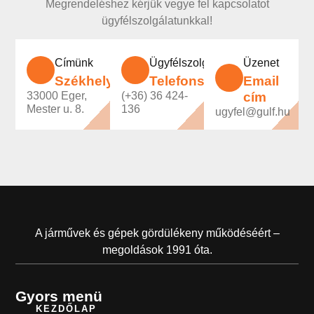
Megrendeléshez kérjük vegye fel kapcsolatot
ügyfélszolgálatunkkal!
Címünk
Ügyfélszolgálatunk
Üzenet
Székhely
Telefonszám
Email
33000 Eger,
(+36) 36 424-
cím
Mester u. 8.
136
ugyfel@gulf.hu
A járművek és gépek gördülékeny működéséért –
megoldások 1991 óta.
Gyors menü
KEZDŐLAP