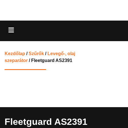
Kezdőlap
/
Szűrők
/
Levegő-, olaj
szeparátor
/ Fleetguard AS2391
Fleetguard AS2391