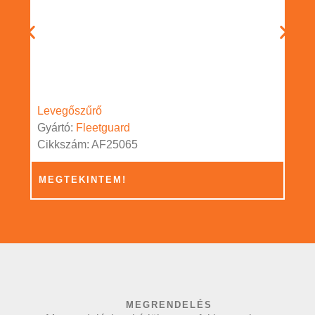
Levegőszűrő
Gyártó:
Fleetguard
Cikkszám: AF25065
MEGTEKINTEM!
MEGRENDELÉS