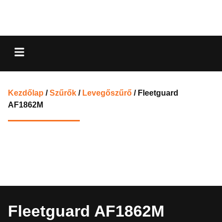
Kezdőlap
/
Szűrők
/
Levegőszűrő
/ Fleetguard
AF1862M
Fleetguard AF1862M