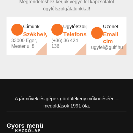
Megrendeléshez kérjük vegye fel kapcsolatot
ügyfélszolgálatunkkal!
Címünk
Ügyfélszolgálatunk
Üzenet
Székhely
Telefonszám
Email
33000 Eger,
(+36) 36 424-
cím
Mester u. 8.
136
ugyfel@gulf.hu
A járművek és gépek gördülékeny működéséért –
megoldások 1991 óta.
Gyors menü
KEZDŐLAP